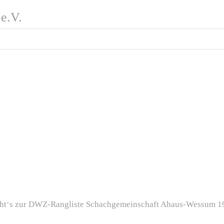
e.V.
eht‘s zur DWZ-Rangliste Schachgemeinschaft Ahaus-Wessum 19